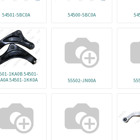
54501-5BC0A
54500-5BC0A
54
501-1KA0B 54501-
A0A 54501-1KK0A
55502-JN00A
55
501-1KA1B 54501-
K0B 54501-BA60A
54501-5SN1A