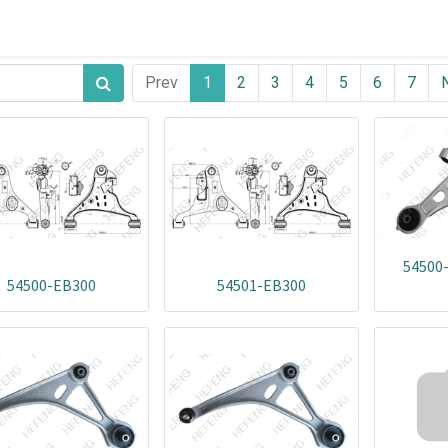
Prev
1
2
3
4
5
6
7
54500
54500-EB300
54501-EB300