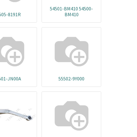
54501-BM410 54500-
505-8191R
BM410
501-JN00A
55502-9Y000