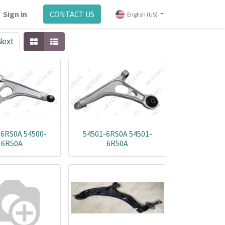
Sign in
CONTACT US
English (US)
Next
-6RS0A 54500-
54501-6RS0A 54501-
6R50A
6R50A